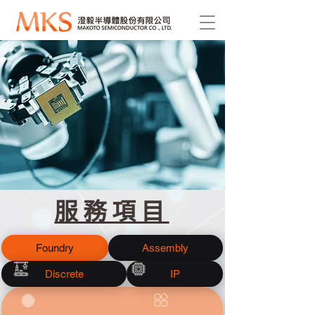
服務項目
Foundry
Assembly
Discrete
IP