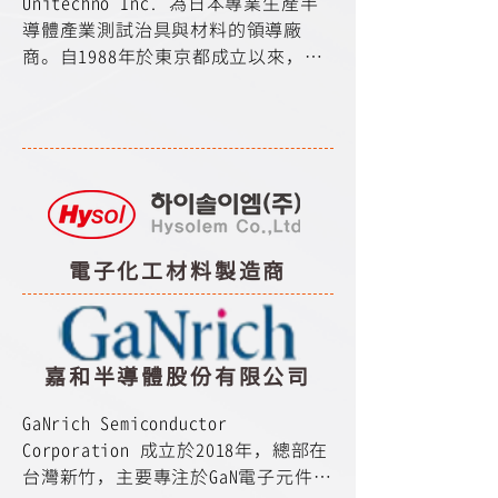
Unitechno Inc. 為日本專業生產半
MagnaChip擁有累計超過三十年的專
計、封裝測試等全套解決方案。產品
創造最佳效益的晶圓代工服務方案。
導體產業測試治具與材料的領導廠
業技術與製造工藝，致力於為客戶創
廣泛應用於智能手機、平板電腦、可
商。自1988年於東京都成立以來，秉
造最佳效益的MOSFET產品與服務方
穿戴電子器件等各類電子產品，並拓
持著實事求是與創新發展的宗旨，致
案。
展到節能環保、智能家居、生物醫
力於提供客戶優質穩定及高端的產
療、物聯網、汽車電子等領域。
品；在日新月異的產業變化下，隨時
掌握趨勢發展並走在趨勢前端，即時
滿足客戶技術提升的需求。主要產品
包括 FT/CIS/Burn-in Sockets, 
Wafer Probe Units, Pogo Pin 
電子化工材料製造商
Solution, IC/ Chips Trays, 
Stiffeners 等。

　　Unitechno Inc. 於1991年於新
加坡成立Unitechno Singapore 
嘉和半導體股份有限公司
(Pte) Ltd.，其後又分別設立馬來西
亞分公司，以及美國Unitechno USA 
GaNrich Semiconductor 
Inc.，並於2012年在台灣成立優理科
Corporation 成立於2018年，總部在
技股份有限公司，落實對於半導體產
台灣新竹，主要專注於GaN電子元件設
業客戶的服務。