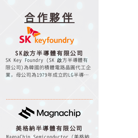
合作夥伴
SK啟方半導體有限公司
SK Key Foundry (SK 啟方半導體有
限公司)為韓國的積體電路晶圓代工企
業，母公司為1979年成立的LG半導
體，於2004年從海力士的非記憶體事
業部門獨立出來，於2020年從美格納
半導體的代工事業部門獨立出來，於
2022年8月成為SK海力士旗下子公司

Key Foundry提供全球客戶從0.35um
到0.11um製程之晶圓代工技術與服
美格納半導體有限公司
務，位於韓國的八吋晶圓廠可提供月
MagnaChip Semiconductor (美格納