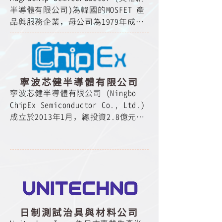
產能達到8萬片。

半導體有限公司)為韓國的MOSFET 產
品與服務企業，母公司為1979年成立
代表性的製程包括Standard CMOS、
的LG半導體，於2004年從海力士的非
High Voltage CMOS、Ultra-low 
記憶體事業部門獨立出來，並於2011
Leakage High Voltage CMOS、
年在紐約證交所上市(代號:MX)。

BCDMOS等。同時還提供SRAM(Static 
Random Access Memory)、OTP(One-
MagnaChip提供全球客戶從0.35um到
寧波芯健半導體有限公司
time Programmable)、
0.11um製程之MOSFET產品與服務，位
寧波芯健半導體有限公司 (Ningbo 
MTP(Multiple-time 
於韓國的八吋晶圓廠可提供月產能達
ChipEx Semiconductor Co., Ltd.) 
Programmable)、EEPROM等Embedded 
到4萬片。

成立於2013年1月，總投資2.8億元，
Memory解決方案。具有優勢的High 
坐落於寧波杭州灣新區（杭州灣大橋
Voltage、Deep Trench BCDMOS、Low 
代表性的製程包括low-voltage to 
慈溪庵東出口）。以“讓客戶滿意的
Power Analog & Mixed Signal製程
mid-voltage, Trench MOSFETs, 12V 
品質、交期、成本和服務”為宗旨致
技術及設計能力等，也是Power 
to 150V, high-voltage Planar 
力於集成電路的先進封裝，不斷提升
Management Market最具要求的關鍵
MOSFETs, 200V through 650V, and 
品質和技術創新。重點專注於晶圓級
核心。

super junction MOSFETs, 500V 
芯片尺寸封裝(Wafer Level CSP)和
through 900V. MOSFETs等。

銅凸塊封裝(FC-Bumping)等相關業
Key Foundry擁有累計超過三十年的
日制測試治具與材料公司
務，為客戶提供圓片測試、封裝設
專業技術與製造工藝，致力於為客戶