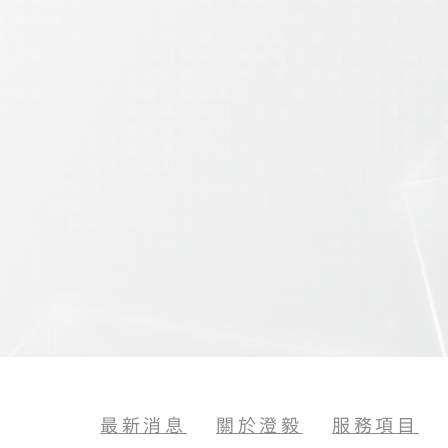
元街18號6樓之11
聯繫電話
詢問內容
m.tw
最新消息
關於澄毅
服務項目