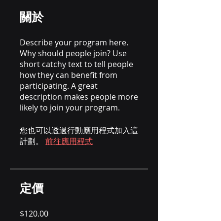
關於
Describe your program here.
Why should people join? Use
short catchy text to tell people
how they can benefit from
participating. A great
description makes people more
likely to join your program.
您也可以透過行動應用程式加入這
計劃。
前往應用程式
定價
$120.00