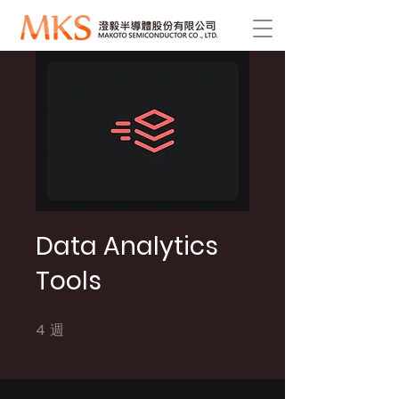
Data Analytics
Tools
4
週
4 週